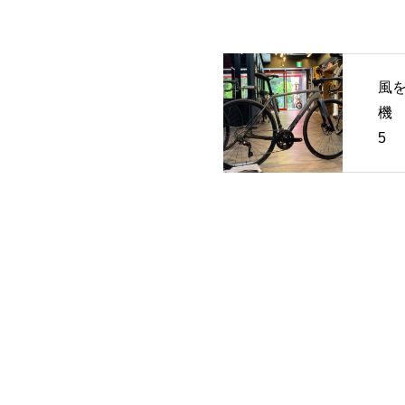
風
機 
5
ル