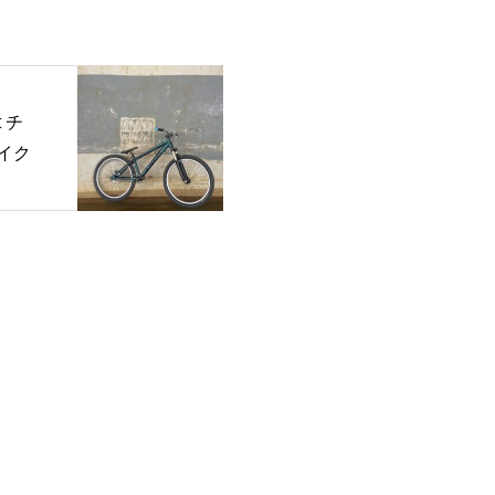
t チ
イク