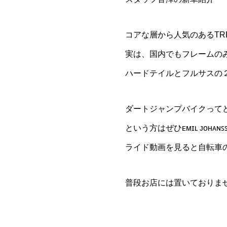
コアな層から人気のあるTRE
実は、国内でもフレームの
ハードテイルとフルサスの
ダートジャンプバイクって
という方はぜひᴇᴍɪʟ ᴊᴏʜᴀ
ライド動画を見ると自転車
普段お店には置いておりま