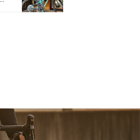
サ
 3
tic