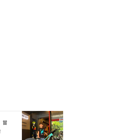
、冒
う！