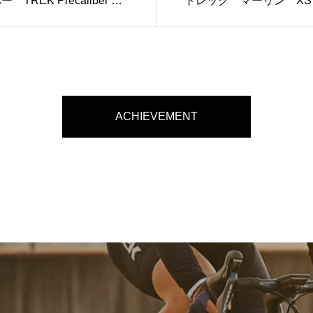
 TREK Precaliber 24
トレック マーリン XS
 8-speed Suspension
イズ TREK Marlin 6 Gen
Miami Green to Dark Aqua
Fade
ACHIEVEMENT