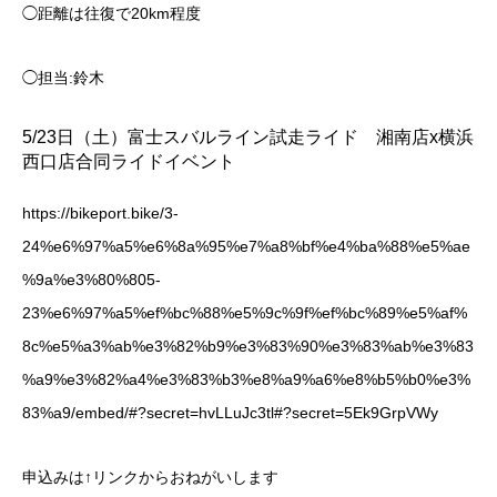
◯距離は往復で20km程度
◯担当:鈴木
5/23日（土）富士スバルライン試走ライド 湘南店x横浜
西口店合同ライドイベント
https://bikeport.bike/3-
24%e6%97%a5%e6%8a%95%e7%a8%bf%e4%ba%88%e5%ae
%9a%e3%80%805-
23%e6%97%a5%ef%bc%88%e5%9c%9f%ef%bc%89%e5%af%
8c%e5%a3%ab%e3%82%b9%e3%83%90%e3%83%ab%e3%83
%a9%e3%82%a4%e3%83%b3%e8%a9%a6%e8%b5%b0%e3%
83%a9/embed/#?secret=hvLLuJc3tl#?secret=5Ek9GrpVWy
申込みは↑リンクからおねがいします