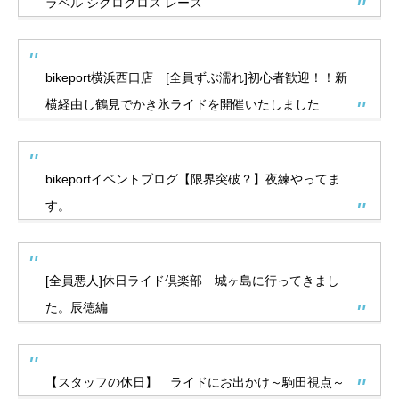
ラベル シクロクロス レース
bikeport横浜西口店 [全員ずぶ濡れ]初心者歓迎！！新
横経由し鶴見でかき氷ライドを開催いたしました
bikeportイベントブログ【限界突破？】夜練やってま
す。
[全員悪人]休日ライド倶楽部 城ヶ島に行ってきまし
た。辰徳編
【スタッフの休日】 ライドにお出かけ～駒田視点～