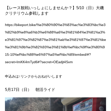
【レース観戦いっしょにしませんか？】5/10（日）大磯
クリテリウム参戦します
https://bikeport.bike/%e3%80%90%e3%83%ac%e3%83%bc%e3
%82%b9%e8%a6%b3%e6%88%a6%e3%81%84%e3%81%a3%
e3%81%97%e3%82%87%e3%81%ab%e3%81%97%e3%81%be
%e3%81%9b%e3%82%93%e3%81%8b%ef%bc%9f%e3%80%9
15-10%ef%bc%88%e6%97%a5%ef%bc%89/embed/#?
secret=ImKK4mTyd6#?secret=OEadjt4Svm
申込みは↑リンクからおねがいします
5月17日（日） 朝活ライド