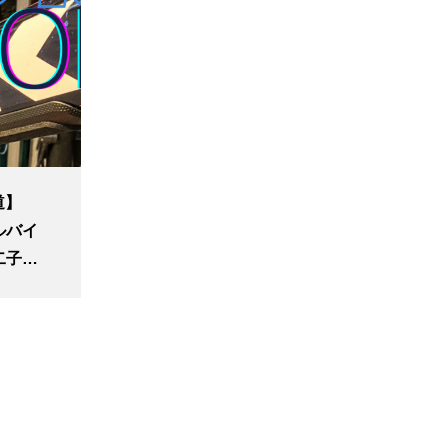
道】
ルバイ
t二子