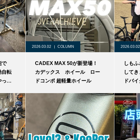
2026.03.02
COLUMN
2026.03.02
能で
CADEX MAX 50が新登場！
しもふ
動自転
カデックス ホイール ロー
してき
やって
ドコンポ 超軽量ホイール
ドバイ
川 野
SOLE
イクシ