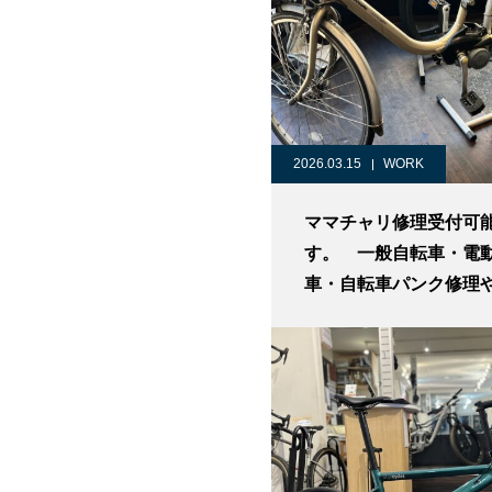
2026.03.15
WORK
ママチャリ修理受付可
す。 一般自転車・電
車・自転車パンク修理
ます 世田谷 二子玉
毛