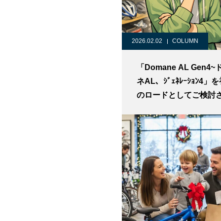
2026.02.02
COLUMN
「Domane AL Gen4
ネAL、ｼﾞｪﾈﾚｰｼｮﾝ4」
のロードとしてご検討
方に Domane AL2、
AL4、 AL5