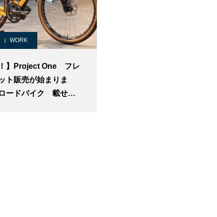
WORK
】Project One フレ
ット販売が始まりま
ロードバイク 載せ替
組 CADEX プロジェ
 P1 Madone Domane
mate
DCONCEPT