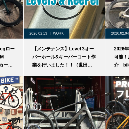
2026.02.13
WORK
2026.02.04
egロー
【メンテナンス】Level 3オー
202
M
バーホール&キーパーコート作
可能！
チカーボ
業を行いました！！（世田谷
介 bi
ーボン
の自転車販売店bike port二子
ードバ
カスタ
玉川）
自転車
ズ
ク