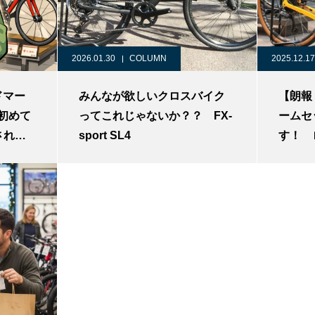
2026.01.30
COLUMN
2025.12.17
~ドマー
みんなが欲しいクロスバイク
【朗報！
を初めて
ってこれじゃないか？？ FX-
ームセ
される
sport SL4
す！ 
え 完
クトワン
Check
SPEE