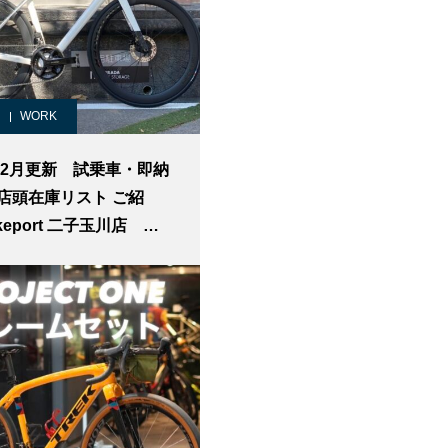
WORK
6年2月更新 試乗車・即納
店頭在庫リスト ご紹
keport 二子玉川店 ロ
イク クロスバイク
 在庫 TREK トレッ