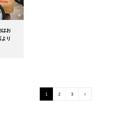
約はお
店より
1
2
3