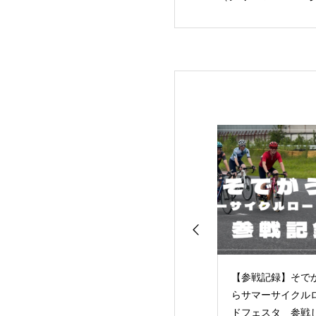
た！！（世田谷の自転車
ベントレポート】
Madone SL 6 ご納車
【参戦記録】そで
マリンエンデュー
いたしました♫
らサマーサイクル
戦してきまし
TREK ロードバイク
ドフェスタ 参戦