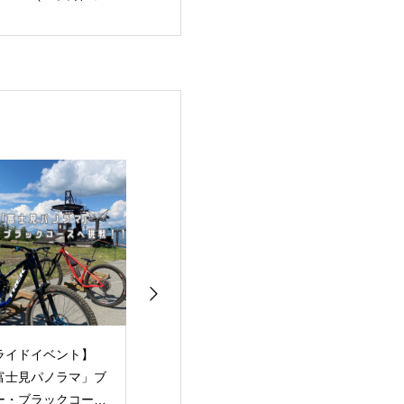
子玉川）
ライドイベント】
ママチャリのパンク修
【重要】6月27
富士見パノラマ」ブ
理やってます！
（土）台風接近
ー・ブラックコース
営業時間変更（