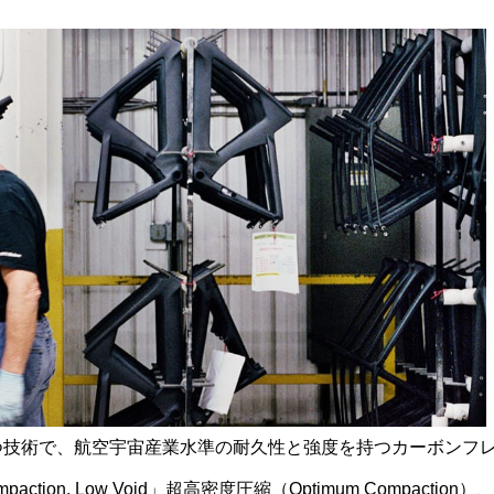
持つ技術で、航空宇宙産業水準の耐久性と強度を持つカーボンフ
paction, Low Void」超高密度圧縮（Optimum Compactio