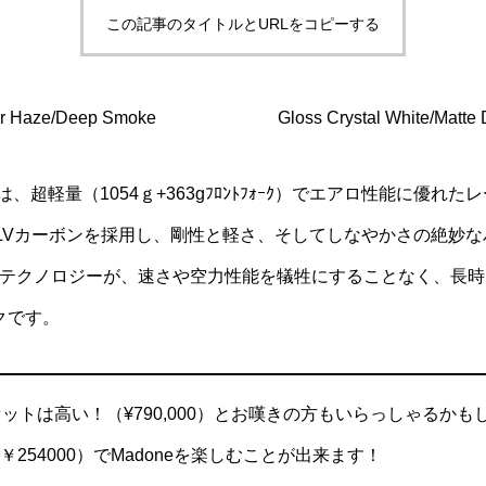
この記事のタイトルとURLをコピーする
e/Deep Smoke Gloss Crystal White/Matte De
ットは、超軽量（1054ｇ+363gﾌﾛﾝﾄﾌｫｰｸ）でエアロ性能に優
CLVカーボンを採用し、剛性と軽さ、そしてしなやかさの絶妙
レームテクノロジーが、速さや空力性能を犠牲にすることなく、長
クです。
ムセットは高い！（¥790,000）とお嘆きの方もいらっしゃるか
￥254000）でMadoneを楽しむことが出来ます！