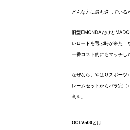
どんな方に最も適している
旧型EMONDAだけどMA
いロードを選ぶ時が来た！
一番コスト的にもマッチし
なぜなら、やはりスポーツ
レームセットからバラ完（
意を。
OCLV500
とは