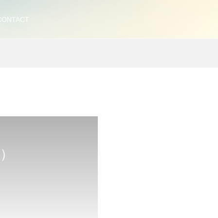
CONTACT
色）