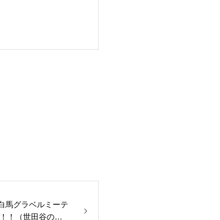
C白馬グラベルミーテ
！！（世田谷の自