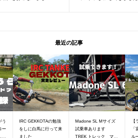
屋bike port二子玉）
転車ショップbike port二
最近の記事
がう
IRC GEKKOTAの勉強
Madone SL Mサイズ
【
ロー
をしに白馬に行って来
試乗車あります
「
して
ました
TREK トレック マド
ル