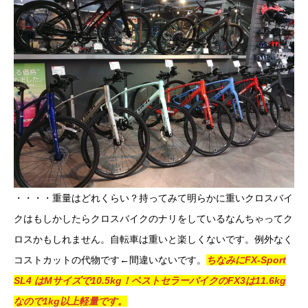
・・・・重量はどれくらい？持ってみて明らかに重いクロスバイ
クはもしかしたらクロスバイクのナリをしているなんちゃってク
ロスかもしれません。自転車は重いと楽しくないです。例外なく
コストカットの代物です←間違いないです。
ちなみにFX-Sport
SL4 はMサイズで10.5kg！ベストセラーバイクのFX3は11.6kg
なので1kg以上軽量です。