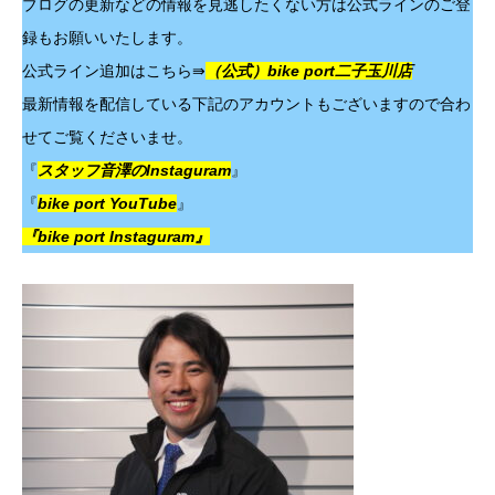
ブログの更新などの情報を見逃したくない方は公式ラインのご登
録もお願いいたします。
公式ライン追加はこちら⇛
（公式）bike port二子玉川店
最新情報を配信している下記のアカウントもございますので合わ
せてご覧くださいませ。
『
スタッフ音澤のInstaguram
』
『
bike port YouTube
』
『bike port Instaguram』